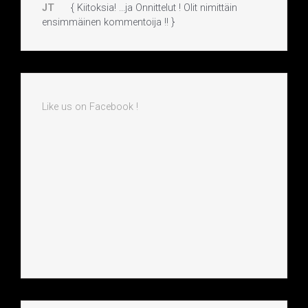
JT
{ Kiitoksia! ...ja Onnittelut ! Olit nimittäin
ensimmäinen kommentoija !! }
Like us on Facebook !