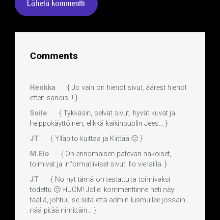
Comments
Henkka
{ Jo vain on hienot sivut, äärest hienot
etten sanoisi ! }
Soile
{ Tykkäsin, selvät sivut, hyvät kuvat ja
helppokäyttöinen, elikkä kaikinpuolin Jees... }
JT
{ Ylläpito kuittaa ja Kiittää 🙂 }
M.Elo
{ On erinomaisen pätevän näköiset,
toimivat ja informatiiviset sivut! Ilo vierailla. }
JT
{ No nyt tämä on testattu ja toimivaksi
todettu 🙂 HUOM! Jollei kommenttinne heti näy
täällä, johtuu se siitä että admin lusmuilee jossain...
nää pitää nimittäin... }