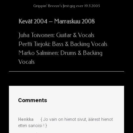
Grippin’ Breeze’s first gig ever 19.3.2005
Kevät 2004 – Marraskuu 2008
Juha Toivonen: Guitar & Vocals
Pertti Tiejoki: Bass & Backing Vocals
Marko Salminen: Drums & Backing
Vocals
Comments
Henkka
{ Jo vain on hienot sivut, äärest hienot
etten sanoisi ! }