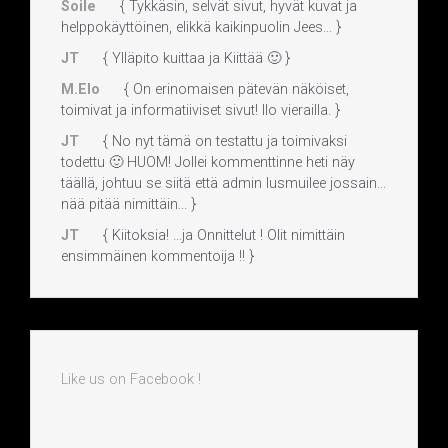
Soile
{ Tykkäsin, selvät sivut, hyvät kuvat ja
helppokäyttöinen, elikkä kaikinpuolin Jees... }
JT
{ Ylläpito kuittaa ja Kiittää 🙂 }
M.Elo
{ On erinomaisen pätevän näköiset,
toimivat ja informatiiviset sivut! Ilo vierailla. }
JT
{ No nyt tämä on testattu ja toimivaksi
todettu 🙂 HUOM! Jollei kommenttinne heti näy
täällä, johtuu se siitä että admin lusmuilee jossain...
nää pitää nimittäin... }
JT
{ Kiitoksia! ...ja Onnittelut ! Olit nimittäin
ensimmäinen kommentoija !! }
Like us on Facebook !