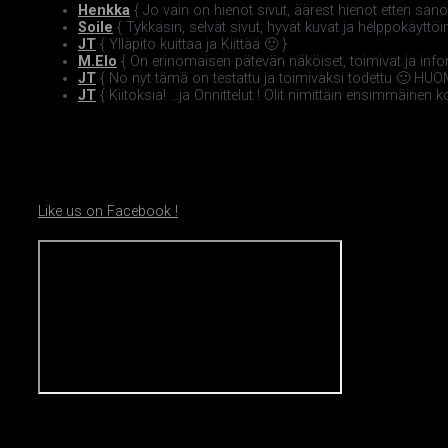
Henkka
{ Jo vain on hienot sivut, äärest hienot etten sanois
Soile
{ Tykkäsin, selvät sivut, hyvät kuvat ja helppokäyttöine
JT
{ Ylläpito kuittaa ja Kiittää 🙂 }
M.Elo
{ On erinomaisen pätevän näköiset, toimivat ja informat
JT
{ No nyt tämä on testattu ja toimivaksi todettu 🙂 HUOM! 
JT
{ Kiitoksia! ...ja Onnittelut ! Olit nimittäin ensimmäinen 
Like us on Facebook !