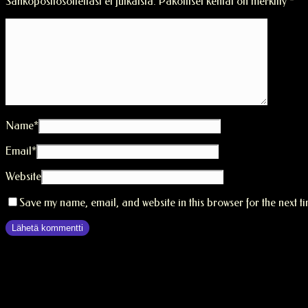
Sähköpostiosoitettasi ei julkaista.
Pakolliset kentät on merkitty
*
Name
*
Email
*
Website
Save my name, email, and website in this browser for the next t
Comments