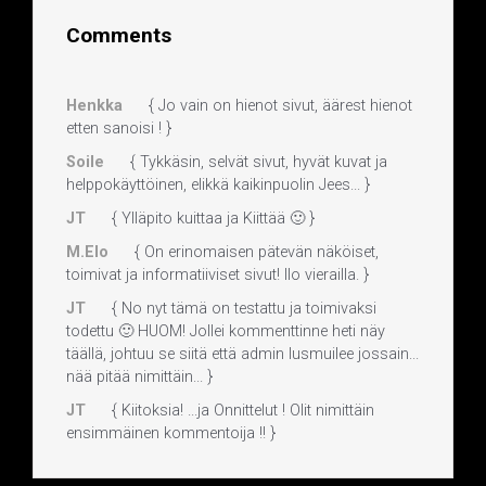
Comments
Henkka
{ Jo vain on hienot sivut, äärest hienot
etten sanoisi ! }
Soile
{ Tykkäsin, selvät sivut, hyvät kuvat ja
helppokäyttöinen, elikkä kaikinpuolin Jees... }
JT
{ Ylläpito kuittaa ja Kiittää 🙂 }
M.Elo
{ On erinomaisen pätevän näköiset,
toimivat ja informatiiviset sivut! Ilo vierailla. }
JT
{ No nyt tämä on testattu ja toimivaksi
todettu 🙂 HUOM! Jollei kommenttinne heti näy
täällä, johtuu se siitä että admin lusmuilee jossain...
nää pitää nimittäin... }
JT
{ Kiitoksia! ...ja Onnittelut ! Olit nimittäin
ensimmäinen kommentoija !! }