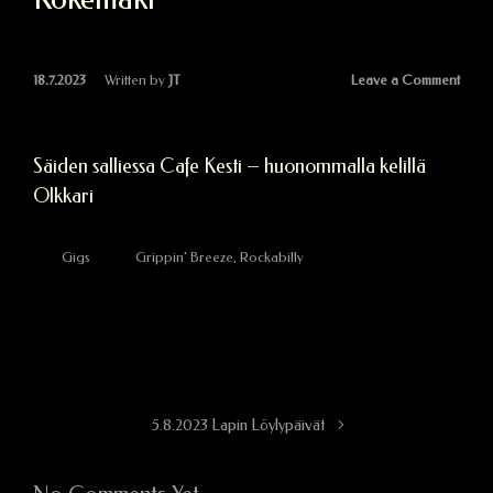
Leave a Comment
18.7.2023
Written by
JT
Säiden salliessa Cafe Kesti – huonommalla kelillä
Olkkari
Gigs
Grippin' Breeze
,
Rockabilly
5.8.2023 Lapin Löylypäivät