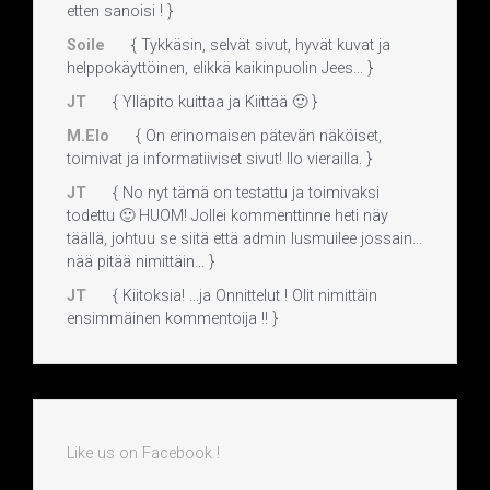
etten sanoisi ! }
Soile
{ Tykkäsin, selvät sivut, hyvät kuvat ja
helppokäyttöinen, elikkä kaikinpuolin Jees... }
JT
{ Ylläpito kuittaa ja Kiittää 🙂 }
M.Elo
{ On erinomaisen pätevän näköiset,
toimivat ja informatiiviset sivut! Ilo vierailla. }
JT
{ No nyt tämä on testattu ja toimivaksi
todettu 🙂 HUOM! Jollei kommenttinne heti näy
täällä, johtuu se siitä että admin lusmuilee jossain...
nää pitää nimittäin... }
JT
{ Kiitoksia! ...ja Onnittelut ! Olit nimittäin
ensimmäinen kommentoija !! }
Like us on Facebook !