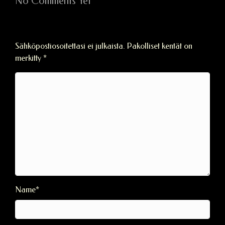
No Comments Yet
Vastaa
Sähköpostiosoitettasi ei julkaista.
Pakolliset kentät on
merkitty
*
Name
*